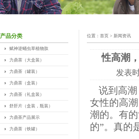
产品分类
位置：
首页
> 新闻资讯
赋神逆蛹虫草植物肽
性高潮
力鼎茶（大盒装）
发表
力鼎茶（罐装）
力鼎茶（盒装）
说到高潮
力鼎茶（礼盒装）
女性的高潮
舒肝片（盒装，瓶装）
潮的。有的
力鼎茶产品展示
的”。真的
力鼎茶（铁罐）