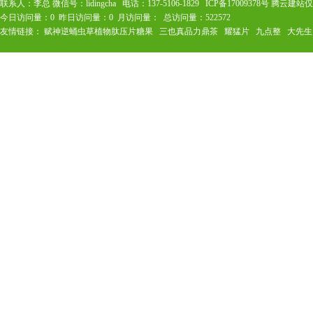
联系人：李总 微信号：lidingcha 电话：137-5106-1829
ICP备17009378号
腾云建站仅
今日访问量：
0
昨日访问量：
0
月访问量：
总访问量：
522572
友情链接：
赋神逆蛹虫草植物肽压片糖果
三也真品力鼎茶
耀猛片
九点整
大先生