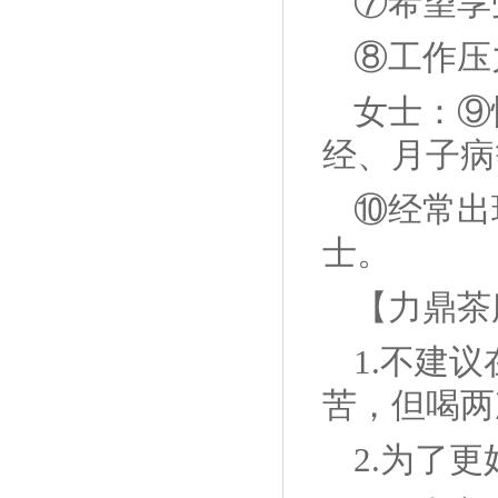
⑦希望享
⑧工作压
女士：⑨
经、月子病
⑩经常出
士。
【力鼎茶
1.不建
苦，但喝两
2.为了