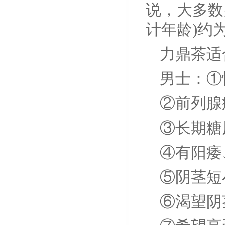
说，大多数
计年龄)约为
力鼎茶适
男士：①
②前列腺
③长期糖
④有阳痿
⑤阴茎短
⑥渴望阴