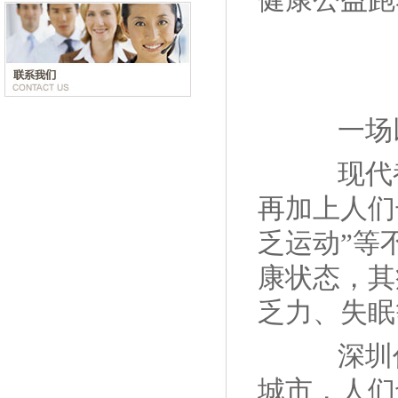
健康公益跑
一场以
现代都
再加上人们
乏运动”等
康状态，其
乏力、失眠
深圳作为
城市，人们