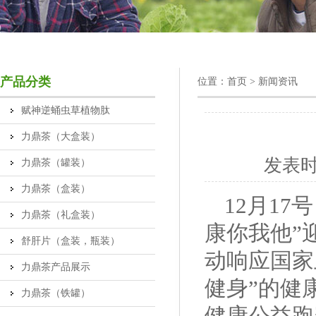
产品分类
位置：
首页
> 新闻资讯
赋神逆蛹虫草植物肽
力鼎茶（大盒装）
发表
力鼎茶（罐装）
力鼎茶（盒装）
12月17
力鼎茶（礼盒装）
康你我他”
舒肝片（盒装，瓶装）
动响应国家
力鼎茶产品展示
健身”的健
力鼎茶（铁罐）