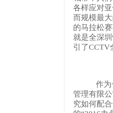
各样应对亚
而规模最大
的马拉松赛
就是全深圳
引了CCT
作为一
管理有限公
究如何配合