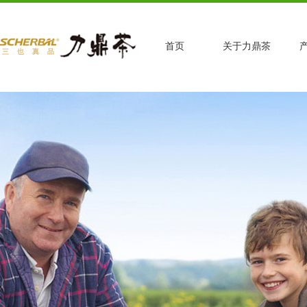
首页
关于力鼎茶