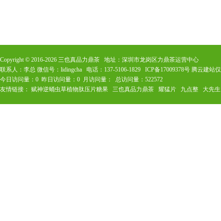
Copyright © 2016-
2026
三也真品力鼎茶 地址：深圳市龙岗区力鼎茶运营中心
联系人：李总 微信号：lidingcha 电话：137-5106-1829
ICP备17009378号
腾云建站仅
今日访问量：
0
昨日访问量：
0
月访问量：
总访问量：
522572
友情链接：
赋神逆蛹虫草植物肽压片糖果
三也真品力鼎茶
耀猛片
九点整
大先生