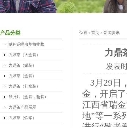
产品分类
位置：
首页
> 新闻资讯
赋神逆蛹虫草植物肽
力鼎
力鼎茶（大盒装）
发表
力鼎茶（罐装）
力鼎茶（盒装）
3月29
力鼎茶（礼盒装）
金，开启了
舒肝片（盒装，瓶装）
江西省瑞金
力鼎茶产品展示
地”等一系
力鼎茶（铁罐）